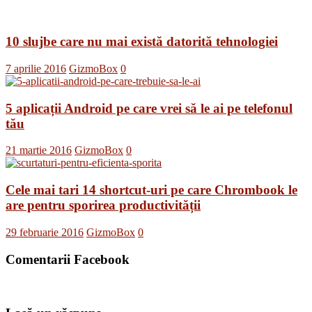
10 slujbe care nu mai există datorită tehnologiei
7 aprilie 2016
GizmoBox
0
5 aplicații Android pe care vrei să le ai pe telefonul
tău
21 martie 2016
GizmoBox
0
Cele mai tari 14 shortcut-uri pe care Chrombook le
are pentru sporirea productivității
29 februarie 2016
GizmoBox
0
Comentarii Facebook