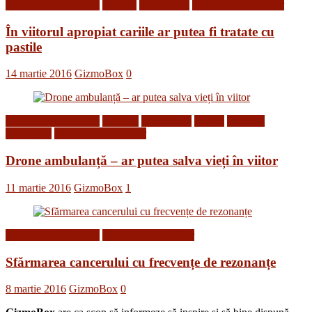
Descoperiri Medicale
Diverse
Inventii noi
Tehnologii din Viitor
În viitorul apropiat cariile ar putea fi tratate cu
pastile
14 martie 2016
GizmoBox
0
Descoperiri Medicale
Gadgets
Inventii noi
Roboti
Stiinta si
tehnologie
Tehnologii din Viitor
Drone ambulanță – ar putea salva vieți în viitor
11 martie 2016
GizmoBox
1
Descoperiri Medicale
Tehnologii din Viitor
Sfărmarea cancerului cu frecvențe de rezonanțe
8 martie 2016
GizmoBox
0