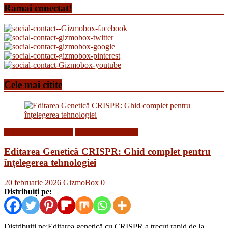
Ramai conectat!
Cele mai citite
Descoperiri Medicale
Stiinta si tehnologie
Editarea Genetică CRISPR: Ghid complet pentru
înțelegerea tehnologiei
20 februarie 2026
GizmoBox
0
Distribuiți pe:
Distribuiți pe:Editarea genetică cu CRISPR a trecut rapid de la