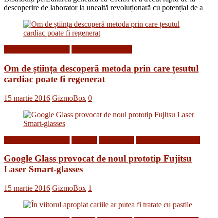
descoperire de laborator la unealtă revoluționară cu potențial de a
Descoperiri Medicale
Stiinta si tehnologie
Om de știința descoperă metoda prin care țesutul
cardiac poate fi regenerat
15 martie 2016
GizmoBox
0
Descoperiri Medicale
Gadgets
Inventii noi
Tehnologii din Viitor
Google Glass provocat de noul prototip Fujitsu
Laser Smart-glasses
15 martie 2016
GizmoBox
1