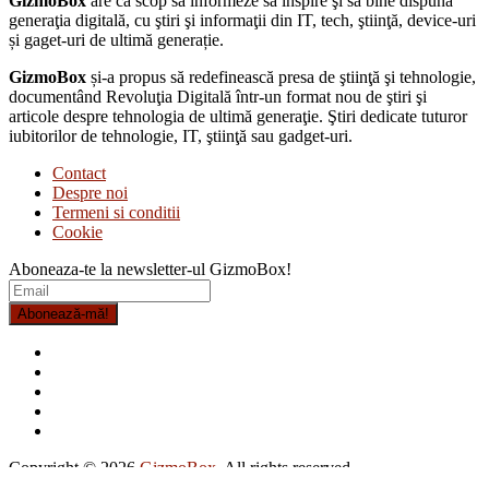
GizmoBox
are ca scop să informeze să inspire şi să bine dispună
generaţia digitală, cu ştiri şi informaţii din IT, tech, ştiinţă, device-uri
și gaget-uri de ultimă generație.
GizmoBox
și-a propus să redefinească presa de ştiinţă şi tehnologie,
documentând Revoluţia Digitală într-un format nou de ştiri şi
articole despre tehnologia de ultimă generaţie. Ştiri dedicate tuturor
iubitorilor de tehnologie, IT, ştiinţă sau gadget-uri.
Contact
Despre noi
Termeni si conditii
Cookie
Aboneaza-te la newsletter-ul GizmoBox!
Copyright © 2026
GizmoBox
. All rights reserved.
Theme: ColorMag by
ThemeGrill
. Powered by
WordPress
.