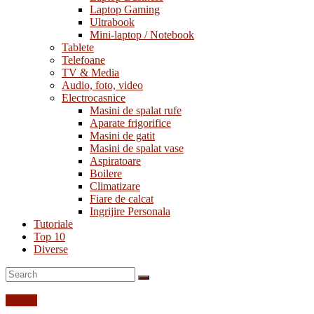
Laptop Gaming
Ultrabook
Mini-laptop / Notebook
Tablete
Telefoane
TV & Media
Audio, foto, video
Electrocasnice
Masini de spalat rufe
Aparate frigorifice
Masini de gatit
Masini de spalat vase
Aspiratoare
Boilere
Climatizare
Fiare de calcat
Ingrijire Personala
Tutoriale
Top 10
Diverse
Top 10