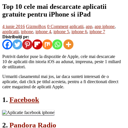
Top 10 cele mai descarcate aplicatii
gratuite pentru iPhone si iPad
4 iunie 2016
GizmoBox
0 Comment
aplicatii
,
app
,
app iphone
,
applicatii
,
iphone
,
iphone 4
,
iphone 5
,
iphone 6
,
iphone 7
Distribuiți pe:
Potrivit datelor puse la dispozitie de Apple, cele mai descarcate
10 de aplicatii din istoria iOS au adunat, impreuna, peste 1 miliard
de utilizatori.
Urmariti clasamentul mai jos, iar daca sunteti interesati de o
aplicatie, dati click pe titlul acesteia, pentru a fi directionati direct
catre magazinul de aplicatii Apple.
1.
Facebook
2.
Pandora Radio