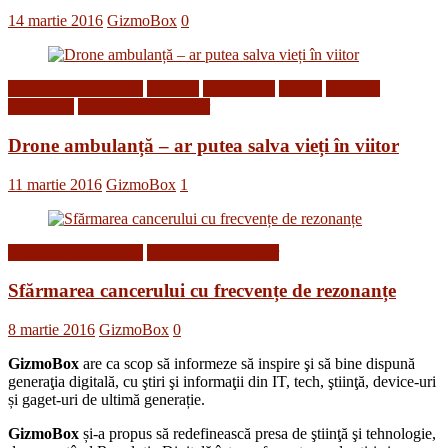
14 martie 2016
GizmoBox
0
Descoperiri Medicale
Gadgets
Inventii noi
Roboti
Stiinta si
tehnologie
Tehnologii din Viitor
Drone ambulanță – ar putea salva vieți în viitor
11 martie 2016
GizmoBox
1
Descoperiri Medicale
Tehnologii din Viitor
Sfărmarea cancerului cu frecvențe de rezonanțe
8 martie 2016
GizmoBox
0
GizmoBox
are ca scop să informeze să inspire şi să bine dispună
generaţia digitală, cu ştiri şi informaţii din IT, tech, ştiinţă, device-uri
și gaget-uri de ultimă generație.
GizmoBox
și-a propus să redefinească presa de ştiinţă şi tehnologie,