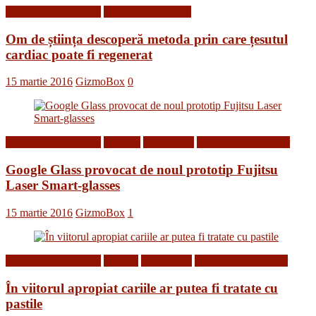
Descoperiri Medicale
Stiinta si tehnologie
Om de știința descoperă metoda prin care țesutul
cardiac poate fi regenerat
15 martie 2016
GizmoBox
0
Descoperiri Medicale
Gadgets
Inventii noi
Tehnologii din Viitor
Google Glass provocat de noul prototip Fujitsu
Laser Smart-glasses
15 martie 2016
GizmoBox
1
Descoperiri Medicale
Diverse
Inventii noi
Tehnologii din Viitor
În viitorul apropiat cariile ar putea fi tratate cu
pastile