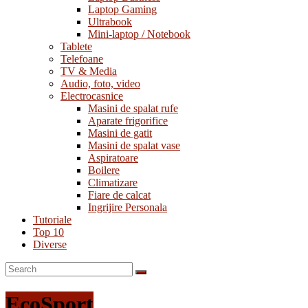
Laptop Gaming
Ultrabook
Mini-laptop / Notebook
Tablete
Telefoane
TV & Media
Audio, foto, video
Electrocasnice
Masini de spalat rufe
Aparate frigorifice
Masini de gatit
Masini de spalat vase
Aspiratoare
Boilere
Climatizare
Fiare de calcat
Ingrijire Personala
Tutoriale
Top 10
Diverse
EcoSport