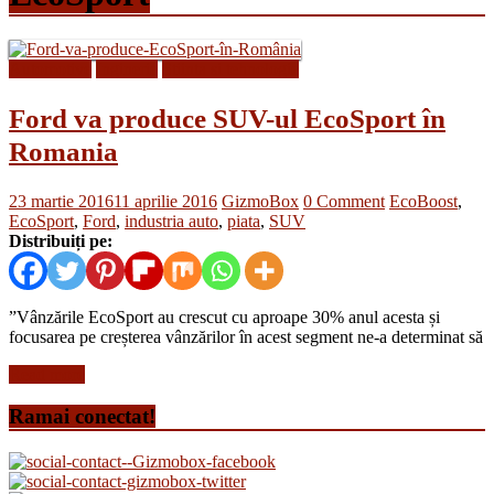
Automotive
Inginerie
Stiinta si tehnologie
Ford va produce SUV-ul EcoSport în
Romania
23 martie 2016
11 aprilie 2016
GizmoBox
0 Comment
EcoBoost
,
EcoSport
,
Ford
,
industria auto
,
piata
,
SUV
Distribuiți pe:
”Vânzările EcoSport au crescut cu aproape 30% anul acesta și
focusarea pe creșterea vânzărilor în acest segment ne-a determinat să
Read more
Ramai conectat!