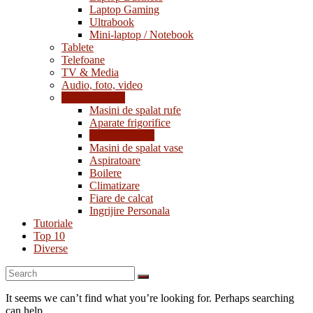
Laptop Gaming
Ultrabook
Mini-laptop / Notebook
Tablete
Telefoane
TV & Media
Audio, foto, video
Electrocasnice
Masini de spalat rufe
Aparate frigorifice
Masini de gatit
Masini de spalat vase
Aspiratoare
Boilere
Climatizare
Fiare de calcat
Ingrijire Personala
Tutoriale
Top 10
Diverse
It seems we can’t find what you’re looking for. Perhaps searching
can help.