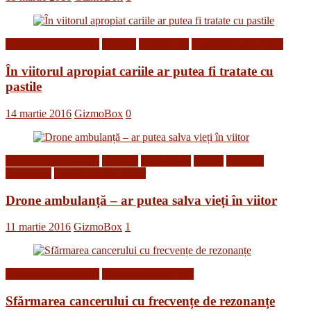
Descoperiri Medicale
Diverse
Inventii noi
Tehnologii din Viitor
În viitorul apropiat cariile ar putea fi tratate cu
pastile
14 martie 2016
GizmoBox
0
Descoperiri Medicale
Gadgets
Inventii noi
Roboti
Stiinta si
tehnologie
Tehnologii din Viitor
Drone ambulanță – ar putea salva vieți în viitor
11 martie 2016
GizmoBox
1
Descoperiri Medicale
Tehnologii din Viitor
Sfărmarea cancerului cu frecvențe de rezonanțe