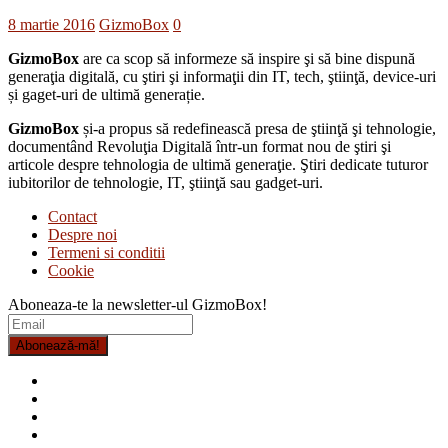
8 martie 2016
GizmoBox
0
GizmoBox
are ca scop să informeze să inspire şi să bine dispună
generaţia digitală, cu ştiri şi informaţii din IT, tech, ştiinţă, device-uri
și gaget-uri de ultimă generație.
GizmoBox
și-a propus să redefinească presa de ştiinţă şi tehnologie,
documentând Revoluţia Digitală într-un format nou de ştiri şi
articole despre tehnologia de ultimă generaţie. Ştiri dedicate tuturor
iubitorilor de tehnologie, IT, ştiinţă sau gadget-uri.
Contact
Despre noi
Termeni si conditii
Cookie
Aboneaza-te la newsletter-ul GizmoBox!