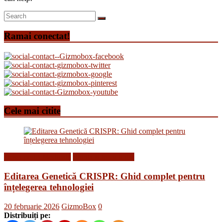
Ramai conectat!
Cele mai citite
Descoperiri Medicale
Stiinta si tehnologie
Editarea Genetică CRISPR: Ghid complet pentru
înțelegerea tehnologiei
20 februarie 2026
GizmoBox
0
Distribuiți pe: