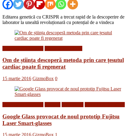
Editarea genetică cu CRISPR a trecut rapid de la descoperire de
laborator la unealtă revoluționară cu potențial de a vindeca
Descoperiri Medicale
Stiinta si tehnologie
Om de știința descoperă metoda prin care țesutul
cardiac poate fi regenerat
15 martie 2016
GizmoBox
0
Descoperiri Medicale
Gadgets
Inventii noi
Tehnologii din Viitor
Google Glass provocat de noul prototip Fujitsu
Laser Smart-glasses
15 martie 2016
GizmoBox
1