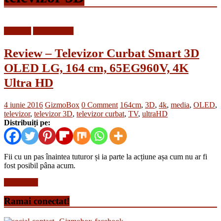
Reviews
TV & Media
Review – Televizor Curbat Smart 3D
OLED LG, 164 cm, 65EG960V, 4K
Ultra HD
4 iunie 2016
GizmoBox
0 Comment
164cm
,
3D
,
4k
,
media
,
OLED
,
televizor
,
televizor 3D
,
televizor curbat
,
TV
,
ultraHD
Distribuiți pe:
Fii cu un pas înaintea tuturor și ia parte la acțiune așa cum nu ar fi
fost posibil pâna acum.
Read more
Ramai conectat!