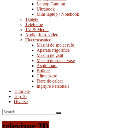
Laptop Gaming
Ultrabook
Mini-laptop / Notebook
Tablete
Telefoane
TV & Media
Audio, foto, video
Electrocasnice
Masini de spalat rufe
Aparate frigorifice
Masini de gatit
Masini de spalat vase
Aspiratoare
Boilere
Climatizare
Fiare de calcat
Ingrijire Personala
Tutoriale
Top 10
Diverse
televizor 3D