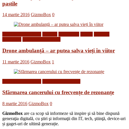
pastile
14 martie 2016
GizmoBox
0
Descoperiri Medicale
Gadgets
Inventii noi
Roboti
Stiinta si
tehnologie
Tehnologii din Viitor
Drone ambulanță – ar putea salva vieți în viitor
11 martie 2016
GizmoBox
1
Descoperiri Medicale
Tehnologii din Viitor
Sfărmarea cancerului cu frecvențe de rezonanțe
8 martie 2016
GizmoBox
0
GizmoBox
are ca scop să informeze să inspire şi să bine dispună
generaţia digitală, cu ştiri şi informaţii din IT, tech, ştiinţă, device-uri
și gaget-uri de ultimă generație.