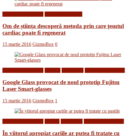
Descoperiri Medicale
Stiinta si tehnologie
Om de știința descoperă metoda prin care țesutul
cardiac poate fi regenerat
15 martie 2016
GizmoBox
0
Descoperiri Medicale
Gadgets
Inventii noi
Tehnologii din Viitor
Google Glass provocat de noul prototip Fujitsu
Laser Smart-glasses
15 martie 2016
GizmoBox
1
Descoperiri Medicale
Diverse
Inventii noi
Tehnologii din Viitor
În viitorul apropiat cariile ar putea fi tratate cu