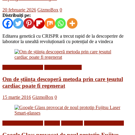
20 februarie 2026
GizmoBox
0
Distribuiți pe:
Editarea genetică cu CRISPR a trecut rapid de la descoperire de
laborator la unealtă revoluționară cu potențial de a vindeca
Descoperiri Medicale
Stiinta si tehnologie
Om de știința descoperă metoda prin care țesutul
cardiac poate fi regenerat
15 martie 2016
GizmoBox
0
Descoperiri Medicale
Gadgets
Inventii noi
Tehnologii din Viitor
Google Glass provocat de noul prototip Fujitsu