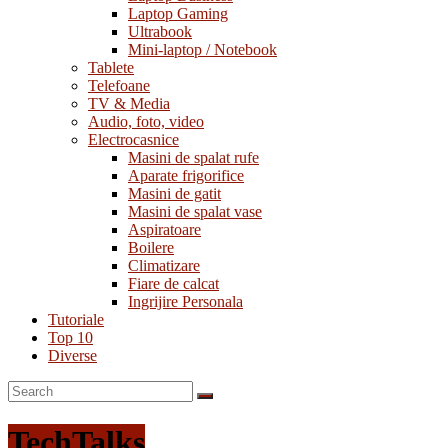
Laptop Gaming
Ultrabook
Mini-laptop / Notebook
Tablete
Telefoane
TV & Media
Audio, foto, video
Electrocasnice
Masini de spalat rufe
Aparate frigorifice
Masini de gatit
Masini de spalat vase
Aspiratoare
Boilere
Climatizare
Fiare de calcat
Ingrijire Personala
Tutoriale
Top 10
Diverse
TechTalks