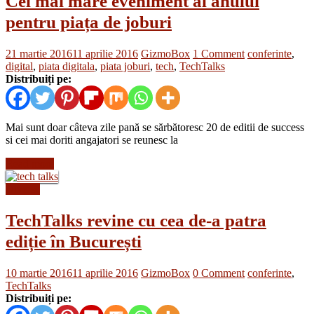
Cel mai mare eveniment al anului
pentru piața de joburi
21 martie 2016
11 aprilie 2016
GizmoBox
1 Comment
conferinte
,
digital
,
piata digitala
,
piata joburi
,
tech
,
TechTalks
Distribuiți pe:
Mai sunt doar câteva zile pană se sărbătoresc 20 de editii de success
si cei mai doriti angajatori se reunesc la
Read more
Diverse
TechTalks revine cu cea de-a patra
ediție în București
10 martie 2016
11 aprilie 2016
GizmoBox
0 Comment
conferinte
,
TechTalks
Distribuiți pe: