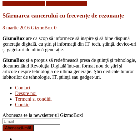
Descoperiri Medicale
Tehnologii din Viitor
Sfărmarea cancerului cu frecvențe de rezonanțe
8 martie 2016
GizmoBox
0
GizmoBox
are ca scop să informeze să inspire şi să bine dispună
generaţia digitală, cu ştiri şi informaţii din IT, tech, ştiinţă, device-uri
și gaget-uri de ultimă generație.
GizmoBox
și-a propus să redefinească presa de ştiinţă şi tehnologie,
documentând Revoluţia Digitală într-un format nou de ştiri şi
articole despre tehnologia de ultimă generaţie. Ştiri dedicate tuturor
iubitorilor de tehnologie, IT, ştiinţă sau gadget-uri.
Contact
Despre noi
Termeni si conditii
Cookie
Aboneaza-te la newsletter-ul GizmoBox!