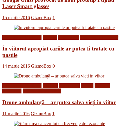
Laser Smart-glasses
15 martie 2016
GizmoBox
1
Descoperiri Medicale
Diverse
Inventii noi
Tehnologii din Viitor
În viitorul apropiat cariile ar putea fi tratate cu
pastile
14 martie 2016
GizmoBox
0
Descoperiri Medicale
Gadgets
Inventii noi
Roboti
Stiinta si
tehnologie
Tehnologii din Viitor
Drone ambulanță – ar putea salva vieți în viitor
11 martie 2016
GizmoBox
1