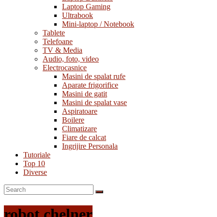
Laptop Gaming
Ultrabook
Mini-laptop / Notebook
Tablete
Telefoane
TV & Media
Audio, foto, video
Electrocasnice
Masini de spalat rufe
Aparate frigorifice
Masini de gatit
Masini de spalat vase
Aspiratoare
Boilere
Climatizare
Fiare de calcat
Ingrijire Personala
Tutoriale
Top 10
Diverse
robot chelner