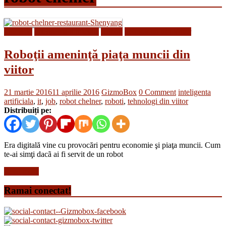
Inginerie
Inteligenta artificiala
Roboti
Tehnologii din Viitor
Roboţii ameninţă piaţa muncii din
viitor
21 martie 2016
11 aprilie 2016
GizmoBox
0 Comment
inteligenta
artificiala
,
it
,
job
,
robot chelner
,
roboti
,
tehnologi din viitor
Distribuiți pe:
Era digitală vine cu provocări pentru economie şi piaţa muncii. Cum
te-ai simţi dacã ai fi servit de un robot
Read more
Ramai conectat!