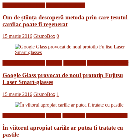
Descoperiri Medicale
Stiinta si tehnologie
Om de știința descoperă metoda prin care țesutul
cardiac poate fi regenerat
15 martie 2016
GizmoBox
0
Descoperiri Medicale
Gadgets
Inventii noi
Tehnologii din Viitor
Google Glass provocat de noul prototip Fujitsu
Laser Smart-glasses
15 martie 2016
GizmoBox
1
Descoperiri Medicale
Diverse
Inventii noi
Tehnologii din Viitor
În viitorul apropiat cariile ar putea fi tratate cu
pastile