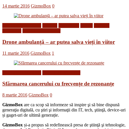
14 martie 2016
GizmoBox
0
Descoperiri Medicale
Gadgets
Inventii noi
Roboti
Stiinta si
tehnologie
Tehnologii din Viitor
Drone ambulanță – ar putea salva vieți în viitor
11 martie 2016
GizmoBox
1
Descoperiri Medicale
Tehnologii din Viitor
Sfărmarea cancerului cu frecvențe de rezonanțe
8 martie 2016
GizmoBox
0
GizmoBox
are ca scop să informeze să inspire şi să bine dispună
generaţia digitală, cu ştiri şi informaţii din IT, tech, ştiinţă, device-uri
și gaget-uri de ultimă generație.
GizmoBox
și-a propus să redefinească presa de ştiinţă şi tehnologie,