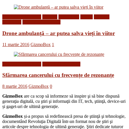
Descoperiri Medicale
Gadgets
Inventii noi
Roboti
Stiinta si
tehnologie
Tehnologii din Viitor
Drone ambulanță – ar putea salva vieți în viitor
11 martie 2016
GizmoBox
1
Descoperiri Medicale
Tehnologii din Viitor
Sfărmarea cancerului cu frecvențe de rezonanțe
8 martie 2016
GizmoBox
0
GizmoBox
are ca scop să informeze să inspire şi să bine dispună
generaţia digitală, cu ştiri şi informaţii din IT, tech, ştiinţă, device-uri
și gaget-uri de ultimă generație.
GizmoBox
și-a propus să redefinească presa de ştiinţă şi tehnologie,
documentând Revoluţia Digitală într-un format nou de ştiri şi
articole despre tehnologia de ultimă generaţie. Ştiri dedicate tuturor