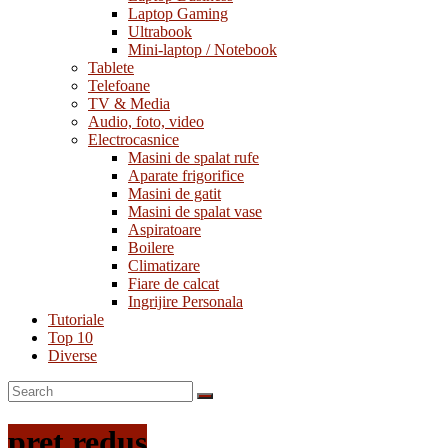
Laptop Gaming
Ultrabook
Mini-laptop / Notebook
Tablete
Telefoane
TV & Media
Audio, foto, video
Electrocasnice
Masini de spalat rufe
Aparate frigorifice
Masini de gatit
Masini de spalat vase
Aspiratoare
Boilere
Climatizare
Fiare de calcat
Ingrijire Personala
Tutoriale
Top 10
Diverse
preț redus