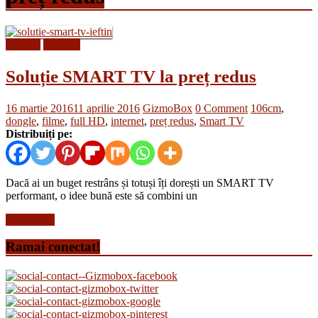
Diverse
Gadgets
Soluție SMART TV la preț redus
16 martie 2016
11 aprilie 2016
GizmoBox
0 Comment
106cm
,
dongle
,
filme
,
full HD
,
internet
,
preț redus
,
Smart TV
Distribuiți pe:
Dacă ai un buget restrâns și totuși îți dorești un SMART TV
performant, o idee bună este să combini un
Read more
Ramai conectat!