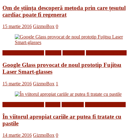
Om de știința descoperă metoda prin care țesutul
cardiac poate fi regenerat
15 martie 2016
GizmoBox
0
Descoperiri Medicale
Gadgets
Inventii noi
Tehnologii din Viitor
Google Glass provocat de noul prototip Fujitsu
Laser Smart-glasses
15 martie 2016
GizmoBox
1
Descoperiri Medicale
Diverse
Inventii noi
Tehnologii din Viitor
În viitorul apropiat cariile ar putea fi tratate cu
pastile
14 martie 2016
GizmoBox
0