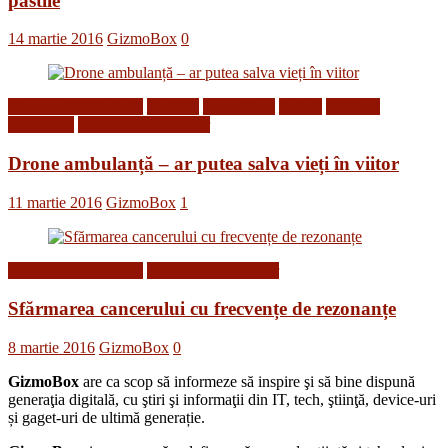
pastile
14 martie 2016
GizmoBox
0
Descoperiri Medicale
Gadgets
Inventii noi
Roboti
Stiinta si
tehnologie
Tehnologii din Viitor
Drone ambulanță – ar putea salva vieți în viitor
11 martie 2016
GizmoBox
1
Descoperiri Medicale
Tehnologii din Viitor
Sfărmarea cancerului cu frecvențe de rezonanțe
8 martie 2016
GizmoBox
0
GizmoBox
are ca scop să informeze să inspire şi să bine dispună
generaţia digitală, cu ştiri şi informaţii din IT, tech, ştiinţă, device-uri
și gaget-uri de ultimă generație.