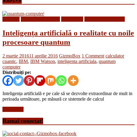
Inginerie
Inteligenta artificiala
Inventii noi
Tehnologii din Viitor
Inteligența artificială o realitate cu noile
procesoare quantum
2 martie 2016
11 aprilie 2016
GizmoBox
1 Comment
calculator
cuantic
,
IBM
,
IBM Watson
,
inteligenta artificiala
,
quantum
computer
Distribuiți pe:
Inteligența artificială e pe cale să se dezvolte extraordinar de mult in
perioada următoare, pe măsură ce sistemele de calcul
Read more
Ramai conectat!