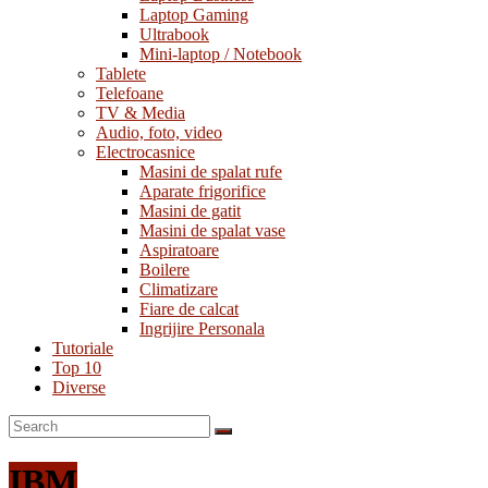
Laptop Gaming
Ultrabook
Mini-laptop / Notebook
Tablete
Telefoane
TV & Media
Audio, foto, video
Electrocasnice
Masini de spalat rufe
Aparate frigorifice
Masini de gatit
Masini de spalat vase
Aspiratoare
Boilere
Climatizare
Fiare de calcat
Ingrijire Personala
Tutoriale
Top 10
Diverse
IBM