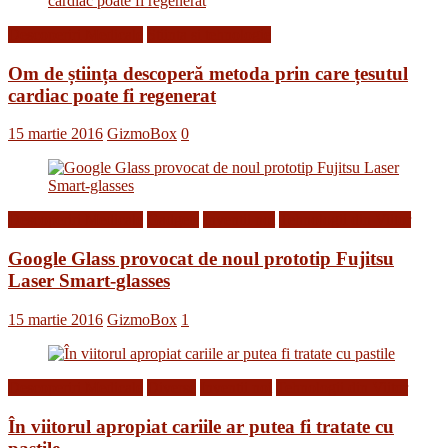
Descoperiri Medicale
Stiinta si tehnologie
Om de știința descoperă metoda prin care țesutul
cardiac poate fi regenerat
15 martie 2016
GizmoBox
0
Descoperiri Medicale
Gadgets
Inventii noi
Tehnologii din Viitor
Google Glass provocat de noul prototip Fujitsu
Laser Smart-glasses
15 martie 2016
GizmoBox
1
Descoperiri Medicale
Diverse
Inventii noi
Tehnologii din Viitor
În viitorul apropiat cariile ar putea fi tratate cu