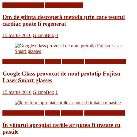
Descoperiri Medicale
Stiinta si tehnologie
Om de știința descoperă metoda prin care țesutul
cardiac poate fi regenerat
15 martie 2016
GizmoBox
0
Descoperiri Medicale
Gadgets
Inventii noi
Tehnologii din Viitor
Google Glass provocat de noul prototip Fujitsu
Laser Smart-glasses
15 martie 2016
GizmoBox
1
Descoperiri Medicale
Diverse
Inventii noi
Tehnologii din Viitor
În viitorul apropiat cariile ar putea fi tratate cu
pastile