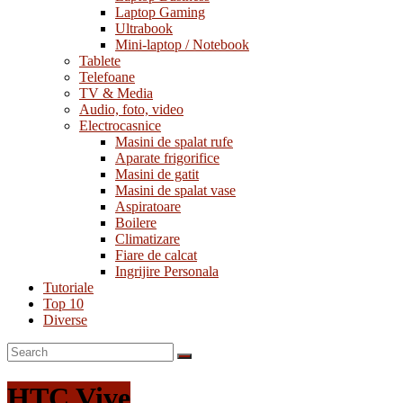
Laptop Gaming
Ultrabook
Mini-laptop / Notebook
Tablete
Telefoane
TV & Media
Audio, foto, video
Electrocasnice
Masini de spalat rufe
Aparate frigorifice
Masini de gatit
Masini de spalat vase
Aspiratoare
Boilere
Climatizare
Fiare de calcat
Ingrijire Personala
Tutoriale
Top 10
Diverse
HTC Vive