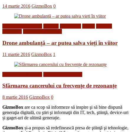
14 martie 2016
GizmoBox
0
Descoperiri Medicale
Gadgets
Inventii noi
Roboti
Stiinta si
tehnologie
Tehnologii din Viitor
Drone ambulanță – ar putea salva vieți în viitor
11 martie 2016
GizmoBox
1
Descoperiri Medicale
Tehnologii din Viitor
Sfărmarea cancerului cu frecvențe de rezonanțe
8 martie 2016
GizmoBox
0
GizmoBox
are ca scop să informeze să inspire şi să bine dispună
generaţia digitală, cu ştiri şi informaţii din IT, tech, ştiinţă, device-uri
și gaget-uri de ultimă generație.
GizmoBox
și-a propus să redefinească presa de ştiinţă şi tehnologie,