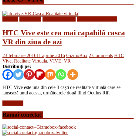
Gadgets
Inventii noi
Realitate Virtuala
Tehnologii din Viitor
HTC Vive este cea mai capabilă casca
VR din ziua de azi
23 februarie 2016
11 aprilie 2016
GizmoBox
2 Comments
HTC
Vive
,
Realitate Virtuala
,
VIVE
,
VR
Distribuiți pe:
HTC Vive este una din cele 3 căști de realitate virtuală care se
lansează anul acesta, următoarele două fiind Oculus Rift
Read more
Ramai conectat!