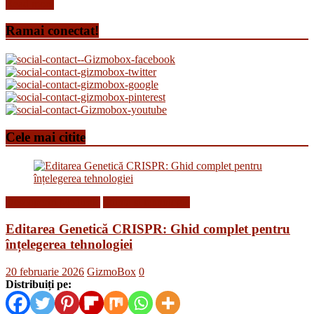
Read more
Ramai conectat!
Cele mai citite
Descoperiri Medicale
Stiinta si tehnologie
Editarea Genetică CRISPR: Ghid complet pentru
înțelegerea tehnologiei
20 februarie 2026
GizmoBox
0
Distribuiți pe: