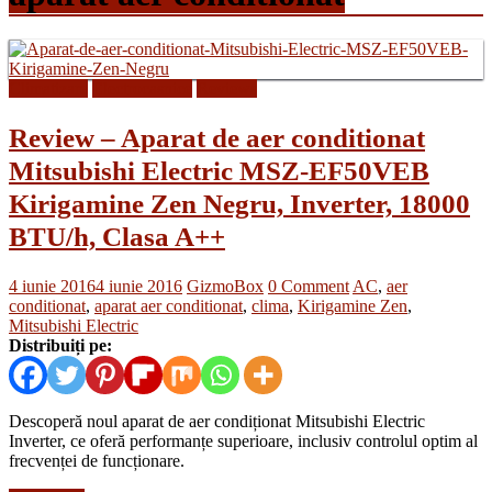
Climatizare
Electrocasnice
Reviews
Review – Aparat de aer conditionat
Mitsubishi Electric MSZ-EF50VEB
Kirigamine Zen Negru, Inverter, 18000
BTU/h, Clasa A++
4 iunie 2016
4 iunie 2016
GizmoBox
0 Comment
AC
,
aer
conditionat
,
aparat aer conditionat
,
clima
,
Kirigamine Zen
,
Mitsubishi Electric
Distribuiți pe:
Descoperă noul aparat de aer condiționat Mitsubishi Electric
Inverter, ce oferă performanțe superioare, inclusiv controlul optim al
frecvenței de funcționare.