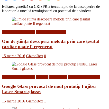
Editarea genetică cu CRISPR a trecut rapid de la descoperire de
laborator la unealtă revoluționară cu potențial de a vindeca
Descoperiri Medicale
Stiinta si tehnologie
Om de știința descoperă metoda prin care țesutul
cardiac poate fi regenerat
15 martie 2016
GizmoBox
0
Descoperiri Medicale
Gadgets
Inventii noi
Tehnologii din Viitor
Google Glass provocat de noul prototip Fujitsu
Laser Smart-glasses
15 martie 2016
GizmoBox
1