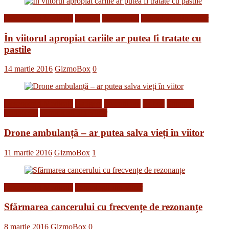
Descoperiri Medicale
Diverse
Inventii noi
Tehnologii din Viitor
În viitorul apropiat cariile ar putea fi tratate cu
pastile
14 martie 2016
GizmoBox
0
Descoperiri Medicale
Gadgets
Inventii noi
Roboti
Stiinta si
tehnologie
Tehnologii din Viitor
Drone ambulanță – ar putea salva vieți în viitor
11 martie 2016
GizmoBox
1
Descoperiri Medicale
Tehnologii din Viitor
Sfărmarea cancerului cu frecvențe de rezonanțe
8 martie 2016
GizmoBox
0