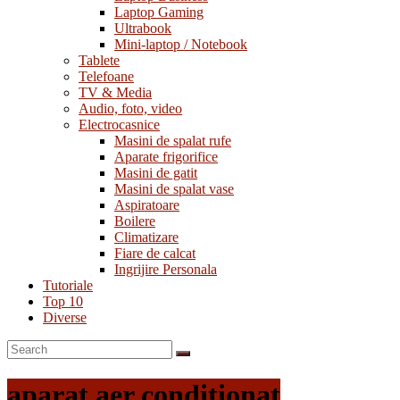
Laptop Gaming
Ultrabook
Mini-laptop / Notebook
Tablete
Telefoane
TV & Media
Audio, foto, video
Electrocasnice
Masini de spalat rufe
Aparate frigorifice
Masini de gatit
Masini de spalat vase
Aspiratoare
Boilere
Climatizare
Fiare de calcat
Ingrijire Personala
Tutoriale
Top 10
Diverse
aparat aer conditionat